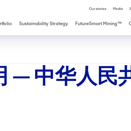
Our stories
Media
S
人民共和国
tfolio
Sustainability Strategy
FutureSmart Mining™
 — 中华人民