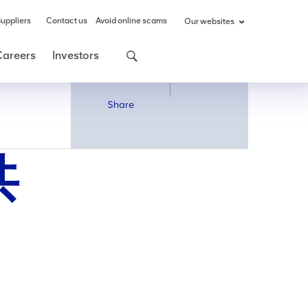
uppliers
Contact us
Avoid online scams
Our websites
Careers
Investors
Share
Share
共