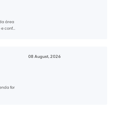
 da área
 conf...
08 August, 2026
genda for