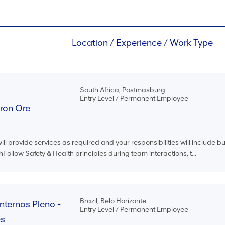
Location / Experience / Work Type
South Africa, Postmasburg
Entry Level / Permanent Employee
Iron Ore
ll provide services as required and your responsibilities will include bu
thFollow Safety & Health principles during team interactions, t...
Brazil, Belo Horizonte
Internos Pleno -
Entry Level / Permanent Employee
es