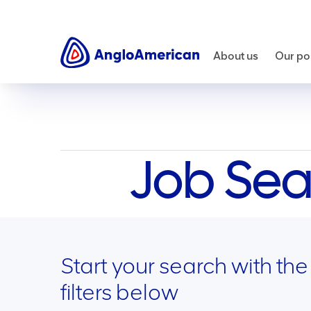
Careers
Job opportunities
About us
Our por
Job Sea
Start your search with the
filters below