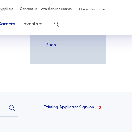
uppliers
Contact us
Avoid online scams
Our websites
Careers
Investors
Share
Share
Existing Applicant Sign-on