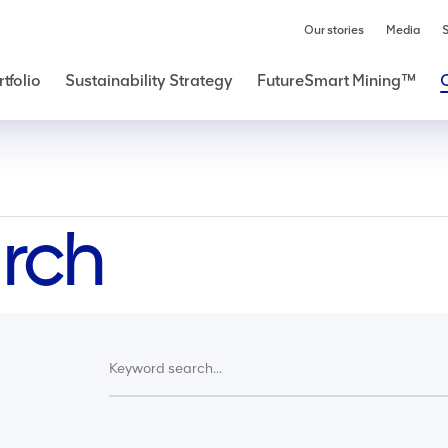
Our stories
Media
S
tfolio
Sustainability Strategy
FutureSmart Mining™
rch