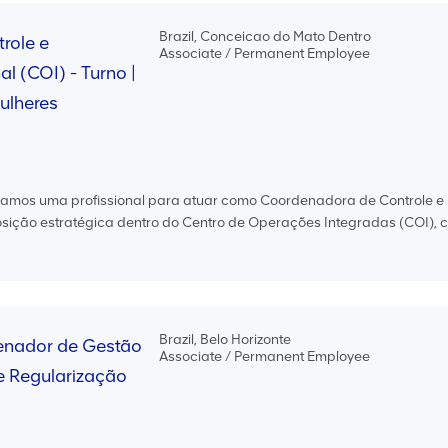
Brazil, Conceicao do Mato Dentro
role e
Associate / Permanent Employee
l (COI) - Turno |
ulheres
camos uma profissional para atuar como Coordenadora de Controle e
posição estratégica dentro do Centro de Operações Integradas (COI), 
Brazil, Belo Horizonte
nador de Gestão
Associate / Permanent Employee
 e Regularização