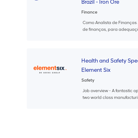
Brazil - Iron Ore
Finance
Como Analista de Finanças J
de finanças, para adequaçã
Health and Safety Spec
Element Six
Safety
Job overview - A fantastic o
two world class manufacturin