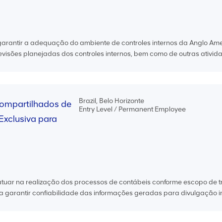
garantir a adequação do ambiente de controles internos da Anglo Am
evisões planejadas dos controles internos, bem como de outras ativida
Brazil, Belo Horizonte
Compartilhados de
Entry Level / Permanent Employee
Exclusiva para
atuar na realização dos processos de contábeis conforme escopo de 
 garantir confiabilidade das informações geradas para divulgação in