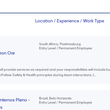
Location / Experience / Work Type
South Africa, Postmasburg
Entry Level / Permanent Employee
Iron Ore
ll provide services as required and your responsibilities will include bu
thFollow Safety & Health principles during team interactions, t...
Brazil, Belo Horizonte
Internos Pleno -
Entry Level / Permanent Employee
es