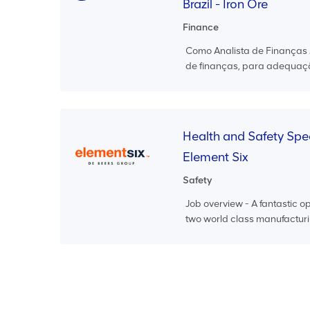
Brazil - Iron Ore
Finance
Como Analista de Finanças J
de finanças, para adequaçã
Health and Safety Spec
Element Six
Safety
Job overview - A fantastic o
two world class manufacturin