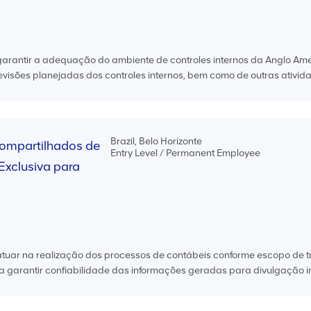
garantir a adequação do ambiente de controles internos da Anglo Am
evisões planejadas dos controles internos, bem como de outras ativida
Brazil, Belo Horizonte
Compartilhados de
Entry Level / Permanent Employee
Exclusiva para
atuar na realização dos processos de contábeis conforme escopo de 
 garantir confiabilidade das informações geradas para divulgação in