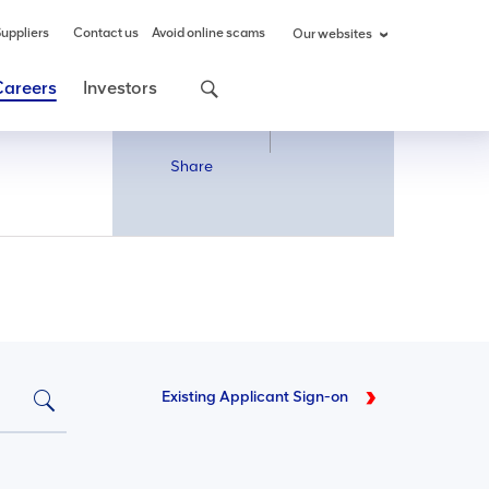
uppliers
Contact us
Avoid online scams
Our websites
Careers
Investors
Share
Share
Existing Applicant Sign-on