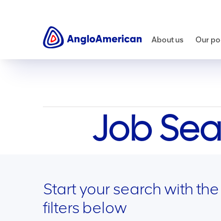
Careers
Job opportunities
About us
Our por
Job Sea
Start your search with the
filters below