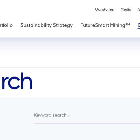
Our stories
Media
S
tfolio
Sustainability Strategy
FutureSmart Mining™
rch