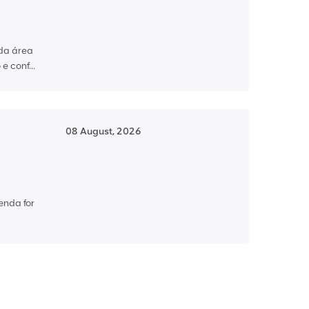
 da área
 conf...
08 August, 2026
genda for