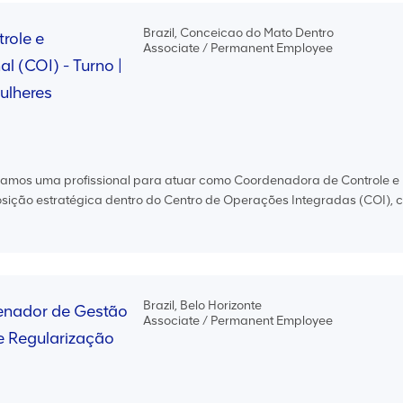
Brazil, Conceicao do Mato Dentro
role e
Associate / Permanent Employee
l (COI) - Turno |
ulheres
camos uma profissional para atuar como Coordenadora de Controle e
posição estratégica dentro do Centro de Operações Integradas (COI), 
Brazil, Belo Horizonte
nador de Gestão
Associate / Permanent Employee
 e Regularização