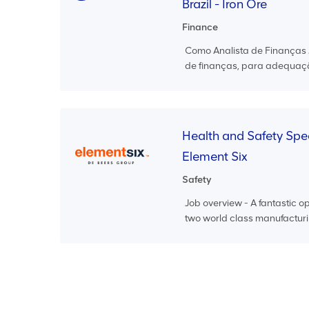
Brazil - Iron Ore
Finance
Como Analista de Finanças J
de finanças, para adequaçã
Health and Safety Spec
Element Six
Safety
Job overview - A fantastic o
two world class manufacturin