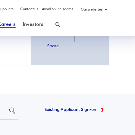
uppliers
Contact us
Avoid online scams
Our websites
Careers
Investors
Share
Share
Existing Applicant Sign-on