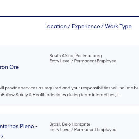
Location / Experience / Work Type
South Africa, Postmasburg
Entry Level / Permanent Employee
Iron Ore
ll provide services as required and your responsibilities will include bu
thFollow Safety & Health principles during team interactions, t...
Brazil, Belo Horizonte
Internos Pleno -
Entry Level / Permanent Employee
es