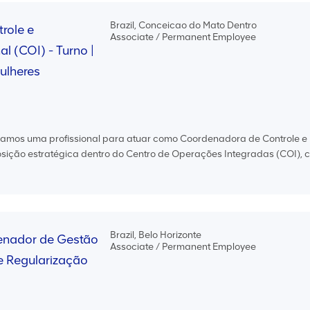
Brazil, Conceicao do Mato Dentro
role e
Associate / Permanent Employee
l (COI) - Turno |
ulheres
camos uma profissional para atuar como Coordenadora de Controle e
posição estratégica dentro do Centro de Operações Integradas (COI), 
Brazil, Belo Horizonte
nador de Gestão
Associate / Permanent Employee
 e Regularização