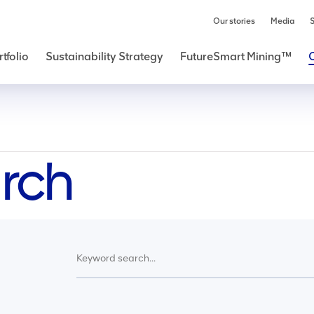
Our stories
Media
S
tfolio
Sustainability Strategy
FutureSmart Mining™
rch