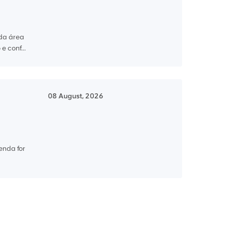
 da área
 conf...
08 August, 2026
genda for